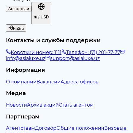
Агентствам
ru / USD
Войти
Контакты и службы поддержки
Короткий номер: 1111
Телефон: (71) 201-77-77
info@asialuxe.uz
support@asialuxe.uz
Информация
О компании
Вакансии
Адреса офисов
Медиа
Новости
Архив акций
Стать агентом
Партнерам
Агентствам
Договор
Общие положения
Визовые