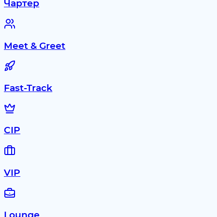
Чартер
Meet & Greet
Fast-Track
CIP
VIP
Lounge